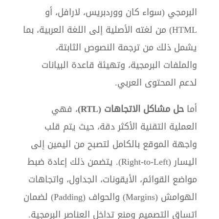
البرمجي (سواء كان ووردبريس، لارافل، أو
HTML) من لغته الأصلية إلى اللغة العربية، بما
يشمل ذلك من ترجمة النصوص الثابتة،
والملفات البرمجية، وتهيئة قاعدة البيانات
لدعم المحتوى العربي.
أما
حل مشاكل الاتجاهات (RTL)
، فهي
العملية التقنية الأكثر دقة، حيث يتم قلب
واجهة الموقع بالكامل لتصبح من اليمين إلى
اليسار (Right-to-Left). يتضمن ذلك إعادة ضبط
مواضع القوائم، الأيقونات، الجداول، واتجاهات
الهوامش (Margins) والحواف (Padding) لضمان
اتساق التصميم ومنع تداخل العناصر البرمجية.