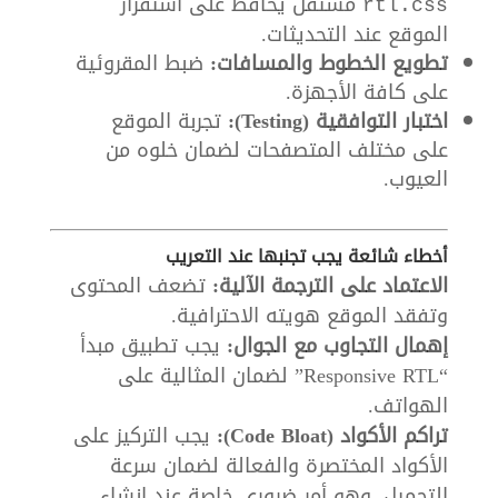
مستقل يحافظ على استقرار
rtl.css
الموقع عند التحديثات.
تطويع الخطوط والمسافات:
ضبط المقروئية
على كافة الأجهزة.
اختبار التوافقية (Testing):
تجربة الموقع
على مختلف المتصفحات لضمان خلوه من
العيوب.
أخطاء شائعة يجب تجنبها عند التعريب
الاعتماد على الترجمة الآلية:
تضعف المحتوى
وتفقد الموقع هويته الاحترافية.
إهمال التجاوب مع الجوال:
يجب تطبيق مبدأ
“Responsive RTL” لضمان المثالية على
الهواتف.
تراكم الأكواد (Code Bloat):
يجب التركيز على
الأكواد المختصرة والفعالة لضمان سرعة
التحميل، وهو أمر ضروري خاصة عند إنشاء