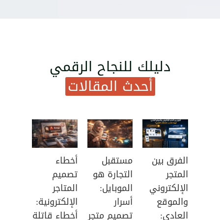
دليلك للنجاح الرقمي
أحدث المقالات
الفرق بين
مستقبل
أخطاء
المتجر
التجارة هو
تصميم
الإلكتروني
الموبايل:
المتاجر
والموقع
أسرار
الإلكترونية:
العادي:
تصميم متجر
أخطاء قاتلة