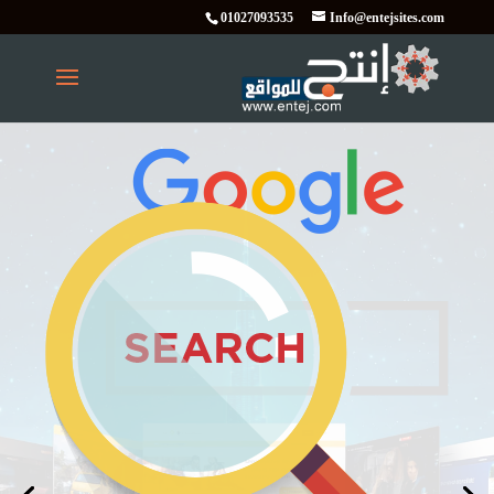
01027093535
Info@entejsites.com