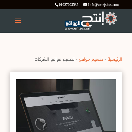
01027093535
Info@entejsites.com
الرئيسية
-
تصميم مواقع
-
تصميم مواقع الشركات