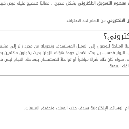
م
مفهوم التسويق الالكتروني
بشكل صحيح… فغالبًا هتضيع عليك فرص كبير
الالكتروني
من الصفر لحد الاحتراف.
تروني؟
ية المتاحة للوصول إلى العميل المستهدف وتحويله من مجرد زائر إلى مشترٍ
الزوار فحسب، بل يمتد لضمان جودة هؤلاء الزوار؛ بحيث يكونون مهتمين بما
خاذ ‘إجراء’ (Action) داخل موقعك، سواء كان ذلك شراءً مباشراً أو تواصلاً للاستفسار. ببساطة: النجاح ليس 
فك البيعية.
م الوسائط الإلكترونية بهدف جذب العملاء وتحقيق المبيعات.