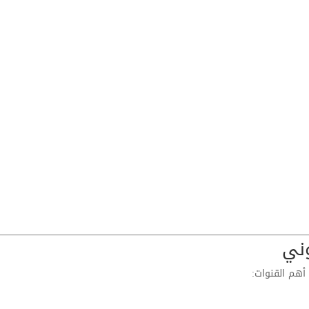
وني
هم القنوات: