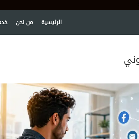
الرئيسية
من نحن
خدما
وني