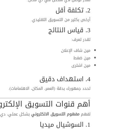
2. تكلفة أقل
أرخص بكتير من التسويق التقليدي.
3. قياس النتائج
تقدر تعرف:
مين شاف الإعلان
مين ضغط
مين اشترى
4. استهداف دقيق
تحدد جمهورك بدقة (العمر، المكان، الاهتمامات).
أهم قنوات التسويق الإلكتر
لفهم
مفهوم التسويق الالكتروني
بشكل عملي، دي أ
1. السوشيال ميديا